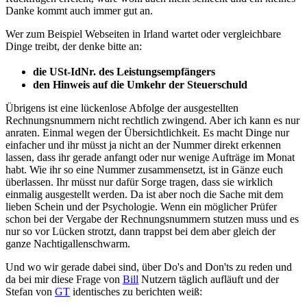
Danke kommt auch immer gut an.
Wer zum Beispiel Webseiten in Irland wartet oder vergleichbare
Dinge treibt, der denke bitte an:
die USt-IdNr. des Leistungsempfängers
​
den Hinweis auf die Umkehr der Steuerschuld
Übrigens ist eine lückenlose Abfolge der ausgestellten
Rechnungsnummern nicht rechtlich zwingend. Aber ich kann es nur
anraten. Einmal wegen der Übersichtlichkeit. Es macht Dinge nur
einfacher und ihr müsst ja nicht an der Nummer direkt erkennen
lassen, dass ihr gerade anfangt oder nur wenige Aufträge im Monat
habt. Wie ihr so eine Nummer zusammensetzt, ist in Gänze euch
überlassen. Ihr müsst nur dafür Sorge tragen, dass sie wirklich
einmalig ausgestellt werden. Da ist aber noch die Sache mit dem
lieben Schein und der Psychologie. Wenn ein möglicher Prüfer
schon bei der Vergabe der Rechnungsnummern stutzen muss und es
nur so vor Lücken strotzt, dann trappst bei dem aber gleich der
ganze Nachtigallenschwarm.
Und wo wir gerade dabei sind, über Do's and Don'ts zu reden und
da bei mir diese Frage von
Bill
Nutzern täglich aufläuft und der
Stefan von
GT
identisches zu berichten weiß: